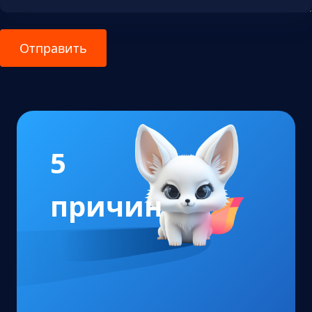
5
причин