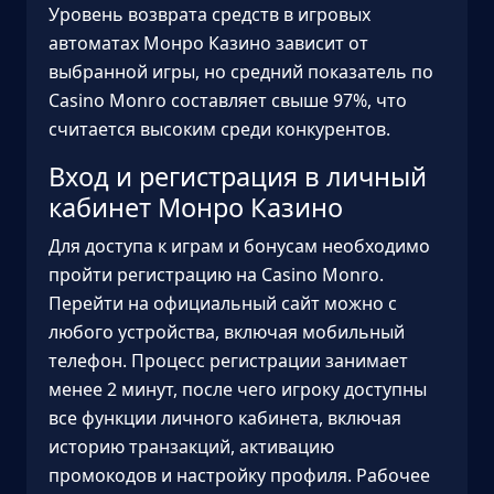
Уровень возврата средств в игровых
автоматах Монро Казино зависит от
выбранной игры, но средний показатель по
Casino Monro составляет свыше 97%, что
считается высоким среди конкурентов.
Вход и регистрация в личный
кабинет Монро Казино
Для доступа к играм и бонусам необходимо
пройти регистрацию на Casino Monro.
Перейти на официальный сайт можно с
любого устройства, включая мобильный
телефон. Процесс регистрации занимает
менее 2 минут, после чего игроку доступны
все функции личного кабинета, включая
историю транзакций, активацию
промокодов и настройку профиля. Рабочее