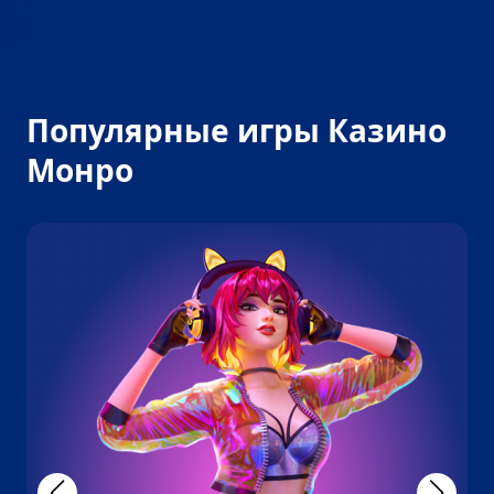
Популярные игры Казино
Монро