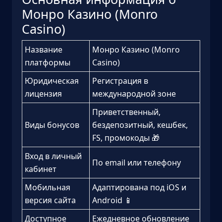
Монро Казино (Monro
Casino)
Название
Монро Казино (Monro
платформы
Casino)
Юридическая
Регистрация в
лицензия
международной зоне
Приветственный,
Виды бонусов
бездепозитный, кешбек,
FS, промокоды 🎁
Вход в личный
По email или телефону
кабинет
Мобильная
Адаптирована под iOS и
версия сайта
Android 📱
Доступное
Ежедневное обновление