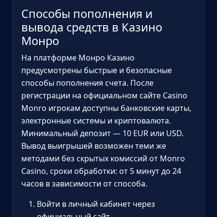
Способы пополнения и
вывода средств в Казино
Монро
На платформе Монро Казино
предусмотрены быстрые и безопасные
способы пополнения счета. После
регистрации на официальном сайте Casino
Monro игрокам доступны банковские карты,
электронные системы и криптовалюта.
Минимальный депозит — 10 EUR или USD.
Вывод выигрышей возможен теми же
методами без скрытых комиссий от Monro
Casino, сроки обработки: от 5 минут до 24
часов в зависимости от способа.
Войти в личный кабинет через
официальный сайт.