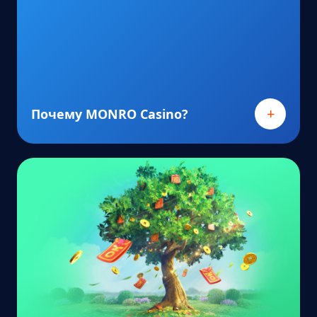
+
Почему MONRO Casino?