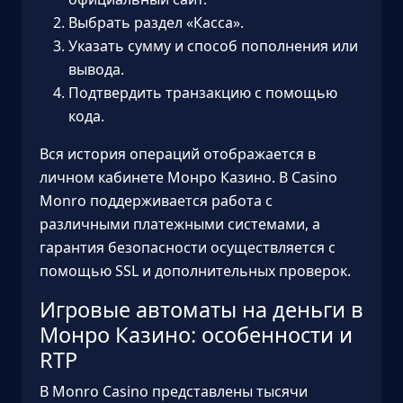
Выбрать раздел «Касса».
Указать сумму и способ пополнения или
вывода.
Подтвердить транзакцию с помощью
кода.
Вся история операций отображается в
личном кабинете Монро Казино. В Casino
Monro поддерживается работа с
различными платежными системами, а
гарантия безопасности осуществляется с
помощью SSL и дополнительных проверок.
Игровые автоматы на деньги в
Монро Казино: особенности и
RTP
В Monro Casino представлены тысячи