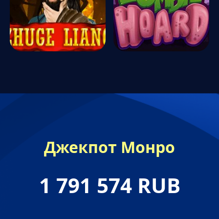
Джекпот Монро
1 791 574 RUB