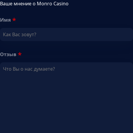
Ваше мнение о Monro Casino
Имя
Отзыв