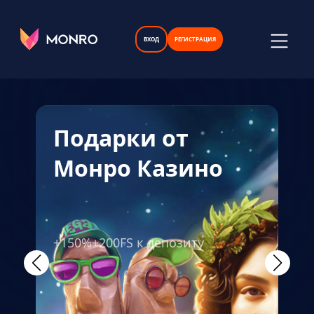
ВХОД
РЕГИСТРАЦИЯ
Подарки от
Монро Казино
+150%+200FS к депозиту