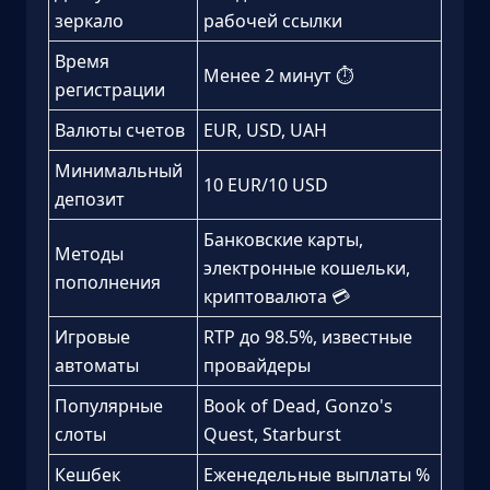
зеркало
рабочей ссылки
Время
Менее 2 минут ⏱️
регистрации
Валюты счетов
EUR, USD, UAH
Минимальный
10 EUR/10 USD
депозит
Банковские карты,
Методы
электронные кошельки,
пополнения
криптовалюта 💳
Игровые
RTP до 98.5%, известные
автоматы
провайдеры
Популярные
Book of Dead, Gonzo's
слоты
Quest, Starburst
Кешбек
Еженедельные выплаты %