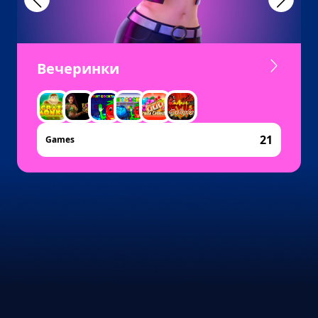
Спорт
22
Games