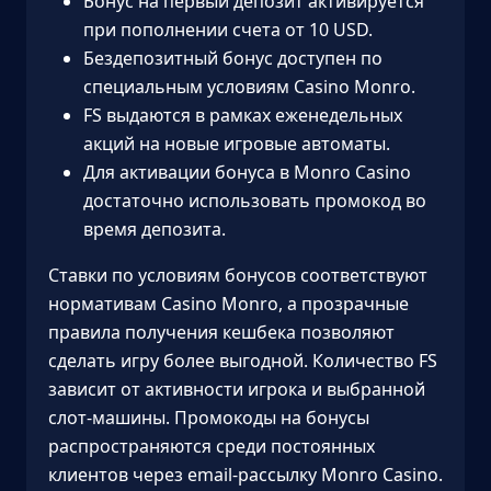
Бонус на первый депозит активируется
при пополнении счета от 10 USD.
Бездепозитный бонус доступен по
специальным условиям Casino Monro.
FS выдаются в рамках еженедельных
акций на новые игровые автоматы.
Для активации бонуса в Monro Casino
достаточно использовать промокод во
время депозита.
Ставки по условиям бонусов соответствуют
нормативам Casino Monro, а прозрачные
правила получения кешбека позволяют
сделать игру более выгодной. Количество FS
зависит от активности игрока и выбранной
слот-машины. Промокоды на бонусы
распространяются среди постоянных
клиентов через email-рассылку Monro Casino.